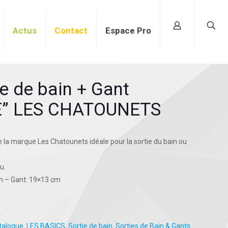
Actus
Contact
Espace Pro
e de bain + Gant
E” LES CHATOUNETS
 la marque Les Chatounets idéale pour la sortie du bain ou
u.
m – Gant: 19×13 cm
talogue
,
LES BASICS
,
Sortie de bain
,
Sorties de Bain & Gants