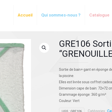
Accueil
Qui sommes-nous ?
Catalogue
GRE106 Sorti
“GRENOUILL
Sortie de bain+ gant en éponge de
la piscine.
Elles est livrée sous coffret cadea
Dimension cape de bain: 72×72 c
Grammage éponge: 360 g/m²
Couleur: Vert
Catégories :
Ca
UGS :
GRE106