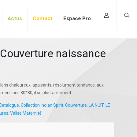
Actus
Contact
Espace Pro
Couverture naissance
loris chaleureux, apaisants, résolument tendance, aux
mensions 80*80, il se plie facilement.
Catalogue
,
Collection Indian Spirit
,
Couverture
,
LA NUIT
,
LE
ures
,
Valise Maternité