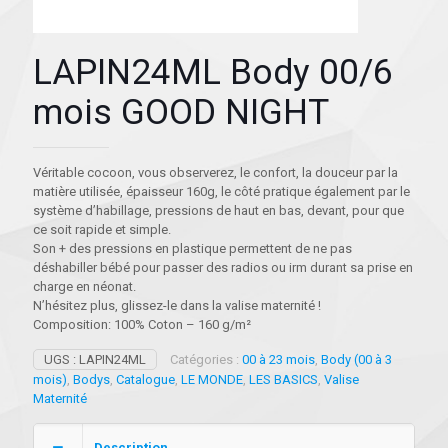
LAPIN24ML Body 00/6
mois GOOD NIGHT
Véritable cocoon, vous observerez, le confort, la douceur par la
matière utilisée, épaisseur 160g, le côté pratique également par le
système d’habillage, pressions de haut en bas, devant, pour que
ce soit rapide et simple.
Son + des pressions en plastique permettent de ne pas
déshabiller bébé pour passer des radios ou irm durant sa prise en
charge en néonat.
N’hésitez plus, glissez-le dans la valise maternité !
Composition: 100% Coton – 160 g/m²
UGS :
LAPIN24ML
Catégories :
00 à 23 mois
,
Body (00 à 3
mois)
,
Bodys
,
Catalogue
,
LE MONDE
,
LES BASICS
,
Valise
Maternité
Description