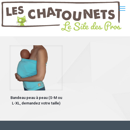
Bandeau peau à peau (S-M ou
L-XL, demandez votre taille)