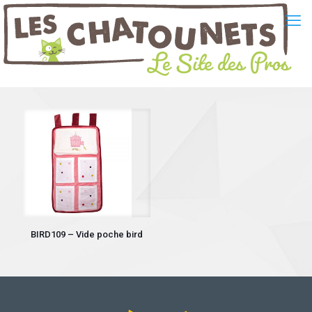
BIRD109 – Vide poche bird