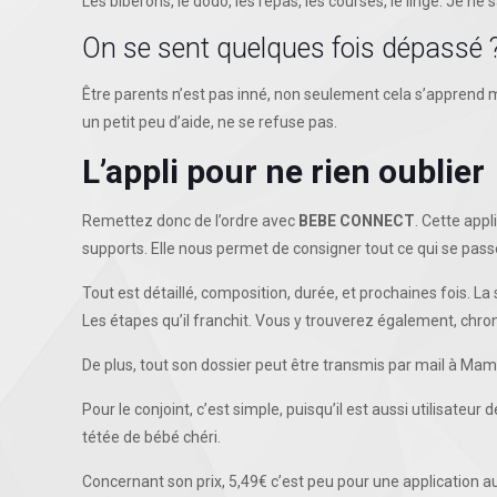
Les biberons, le dodo, les repas, les courses, le linge. Je ne
On se sent quelques fois dépassé 
Être parents n’est pas inné, non seulement cela s’apprend m
un petit peu d’aide, ne se refuse pas.
L’appli pour ne rien oublier
Remettez donc de l’ordre avec
BEBE CONNECT
. Cette appl
supports. Elle nous permet de consigner tout ce qui se passe
Tout est détaillé, composition, durée, et prochaines fois. La
Les étapes qu’il franchit. Vous y trouverez également, chr
De plus, tout son dossier peut être transmis par mail à Mami
Pour le conjoint, c’est simple, puisqu’il est aussi utilisateur
tétée de bébé chéri.
Concernant son prix, 5,49€ c’est peu pour une application a