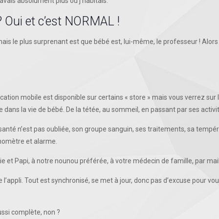
 savais absolument plus où j’habitais.
? Oui et c’est NORMAL !
ais le plus surprenant est que bébé est, lui-même, le professeur ! Alor
ication mobile est disponible sur certains « store » mais vous verrez sur 
 dans la vie de bébé. De la tétée, au sommeil, en passant par ses activi
 santé n’est pas oubliée, son groupe sanguin, ses traitements, sa tempéra
onomètre et alarme.
e et Papi, à notre nounou préférée, à votre médecin de famille, par mail
 de l’appli. Tout est synchronisé, se met à jour, donc pas d’excuse pour vou
ussi complète, non ?